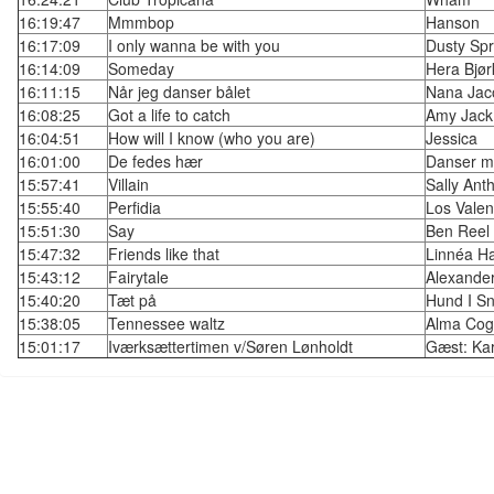
16:19:47
Mmmbop
Hanson
16:17:09
I only wanna be with you
Dusty Spr
16:14:09
Someday
Hera Bjør
16:11:15
Når jeg danser bålet
Nana Jac
16:08:25
Got a life to catch
Amy Jack
16:04:51
How will I know (who you are)
Jessica
16:01:00
De fedes hær
Danser m
15:57:41
Villain
Sally Ant
15:55:40
Perfidia
Los Valen
15:51:30
Say
Ben Reel
15:47:32
Friends like that
Linnéa Ha
15:43:12
Fairytale
Alexande
15:40:20
Tæt på
Hund I Sn
15:38:05
Tennessee waltz
Alma Co
15:01:17
Iværksættertimen v/Søren Lønholdt
Gæst: Kar