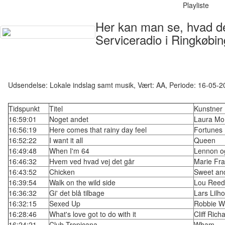
Playliste
Her kan man se, hvad der
Serviceradio i Ringkøbin
Udsendelse: Lokale indslag samt musik, Vært: AA, Periode: 16-05-
Tidspunkt
Titel
Kunstner
16:59:01
Noget andet
Laura Mo
16:56:19
Here comes that rainy day feel
Fortunes
16:52:22
I want it all
Queen
16:49:48
When I'm 64
Lennon o
16:46:32
Hvem ved hvad vej det går
Marie Fr
16:43:52
Chicken
Sweet an
16:39:54
Walk on the wild side
Lou Reed
16:36:32
Gi' det blå tilbage
Lars Lilho
16:32:15
Sexed Up
Robbie Wi
16:28:46
What's love got to do with it
Cliff Rich
16:24:21
Club Tropicana
Wham