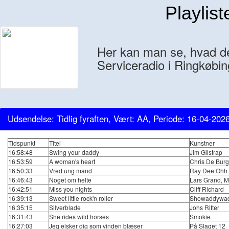
Playlist
Her kan man se, hvad der
Serviceradio i Ringkøbin
Udsendelse: Tidlig fyraften, Vært: AA, Periode: 16-04-202
Tidspunkt
Titel
Kunstner
16:58:48
Swing your daddy
Jim Gilstrap
16:53:59
A woman's heart
Chris De Bur
16:50:33
Vred ung mand
Ray Dee Ohh
16:46:43
Noget om helte
Lars Grand, M
16:42:51
Miss you nights
Cliff Richard
16:39:13
Sweet little rock'n roller
Showaddywa
16:35:15
Silverblade
Johs Ritter
16:31:43
She rides wild horses
Smokie
16:27:03
Jeg elsker dig som vinden blæser
På Slaget 12