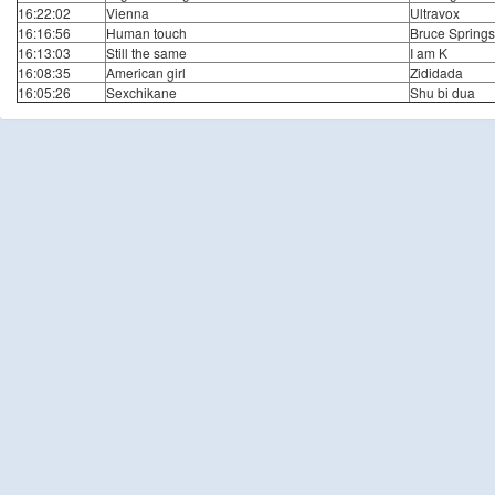
16:22:02
Vienna
Ultravox
16:16:56
Human touch
Bruce Spring
16:13:03
Still the same
I am K
16:08:35
American girl
Zididada
16:05:26
Sexchikane
Shu bi dua