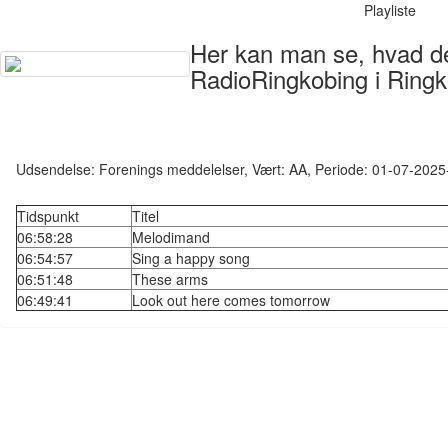
Playliste
Her kan man se, hvad der
RadioRingkobing i Ringk
Udsendelse: Forenings meddelelser, Vært: AA, Periode: 01-07-202
Tidspunkt
Titel
06:58:28
Melodimand
06:54:57
Sing a happy song
06:51:48
These arms
06:49:41
Look out here comes tomorrow