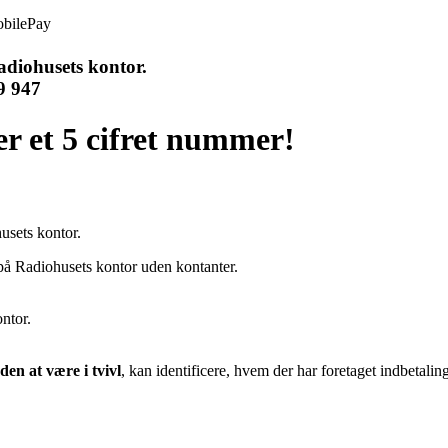
bilePay
diohusets kontor.
9 947
r et 5 cifret nummer!
usets kontor.
 på Radiohusets kontor uden kontanter.
ntor.
den at være i tvivl
, kan identificere, hvem der har foretaget indbetalin